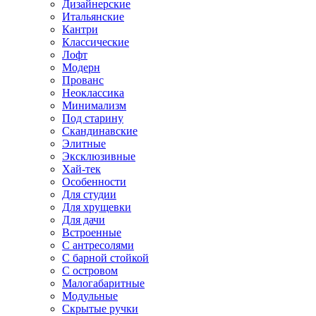
Дизайнерские
Итальянские
Кантри
Классические
Лофт
Модерн
Прованс
Неоклассика
Минимализм
Под старину
Скандинавские
Элитные
Эксклюзивные
Хай-тек
Особенности
Для студии
Для хрущевки
Для дачи
Встроенные
С антресолями
С барной стойкой
С островом
Малогабаритные
Модульные
Скрытые ручки