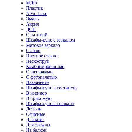
МДФ
Пластик
Alvic Luxe
Эмаль
Акрил
ДСП
С патиной
Шкафы-купе с зеркалом
Матовое зеркало
Стекло
Цветное стекло
Пескоструй
Комбинированные
С витражами
С фотопечатью
Назначение
Шкафы-купе в гостиную
В коридор
В прихожую
Шкафы-купе в спальню
Детские
Офисные
Для книг
Для одежды
На балкон