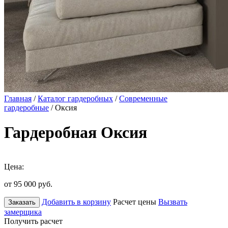
Главная
/
Каталог гардеробных
/
Современные
гардеробные
/ Оксия
Гардеробная Оксия
Цена:
от 95 000
руб.
Добавить в корзину
Расчет цены
Вызвать
Заказать
замерщика
Получить расчет