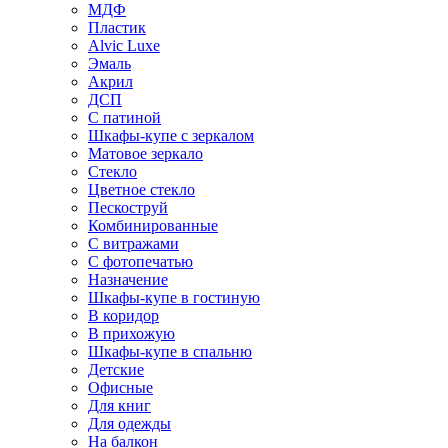
МДФ
Пластик
Alvic Luxe
Эмаль
Акрил
ДСП
С патиной
Шкафы-купе с зеркалом
Матовое зеркало
Стекло
Цветное стекло
Пескоструй
Комбинированные
С витражами
С фотопечатью
Назначение
Шкафы-купе в гостиную
В коридор
В прихожую
Шкафы-купе в спальню
Детские
Офисные
Для книг
Для одежды
На балкон