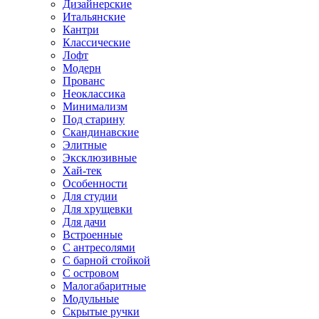
Дизайнерские
Итальянские
Кантри
Классические
Лофт
Модерн
Прованс
Неоклассика
Минимализм
Под старину
Скандинавские
Элитные
Эксклюзивные
Хай-тек
Особенности
Для студии
Для хрущевки
Для дачи
Встроенные
С антресолями
С барной стойкой
С островом
Малогабаритные
Модульные
Скрытые ручки