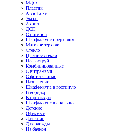
МДФ
Пластик
Alvic Luxe
Эмаль
Акрил
ДСП
С патиной
Шкафы-купе с зеркалом
Матовое зеркало
Стекло
Цветное стекло
Пескоструй
Комбинированные
С витражами
С фотопечатью
Назначение
Шкафы-купе в гостиную
В коридор
В прихожую
Шкафы-купе в спальню
Детские
Офисные
Для книг
Для одежды
На балкон