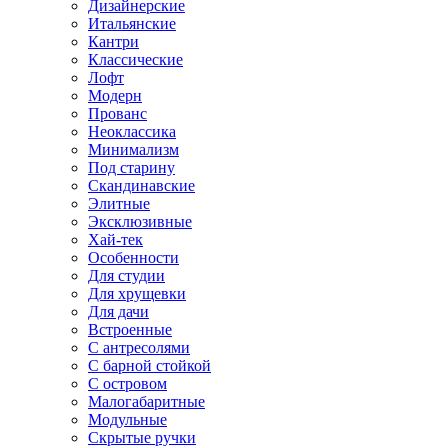
Дизайнерские
Итальянские
Кантри
Классические
Лофт
Модерн
Прованс
Неоклассика
Минимализм
Под старину
Скандинавские
Элитные
Эксклюзивные
Хай-тек
Особенности
Для студии
Для хрущевки
Для дачи
Встроенные
С антресолями
С барной стойкой
С островом
Малогабаритные
Модульные
Скрытые ручки