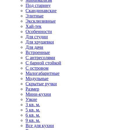
Минимализм
Под старину
Скандинавские
Элитные
Эксклюзивные
Хай-тек
Особенности
Для студии
Для хрущевки
Для дачи
Встроенные
С антресолями
С барной стойкой
С островом
Малогабаритные
Модульные
Скрытые ручки
Размер
Мини-кухни
Узкие
3 кв. м.
5 кв. м.
6 кв. м.
9 кв. м.
Все для кухни