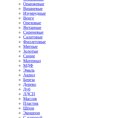
Оранжевые
Вишневые
Изумрудные
Венге
Ореховые
Янтарные
Сиреневые
Салатовые
Фиолетовые
Мятные
Золотые
Синие
Материал
МДФ
Эмаль
Акрил
Береза
Дерево
Дуб
ЛДСП
Массив
Пластик
Шпон
Экошпон
С патиной