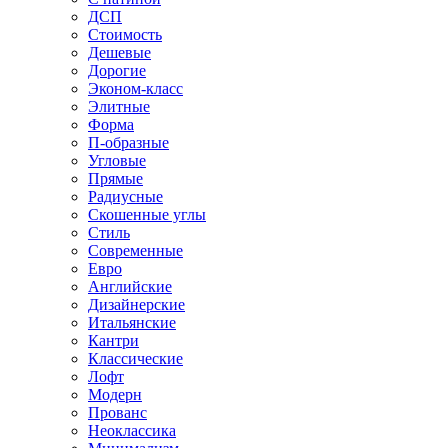
ДСП
Стоимость
Дешевые
Дорогие
Эконом-класс
Элитные
Форма
П-образные
Угловые
Прямые
Радиусные
Скошенные углы
Стиль
Современные
Евро
Английские
Дизайнерские
Итальянские
Кантри
Классические
Лофт
Модерн
Прованс
Неоклассика