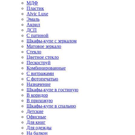
МДФ
Пластик
Alvic Luxe
Эмаль
Акрил
ДСП
С патиной
Шкафы-купе с зеркалом
Матовое зеркало
Стекло
Цветное стекло
Пескоструй
Комбинированные
С витражами
С фотопечатью
Назначение
Шкафы-купе в гостиную
В коридор
В прихожую
Шкафы-купе в спальню
Детские
Офисные
Для книг
Для одежды
На балкон