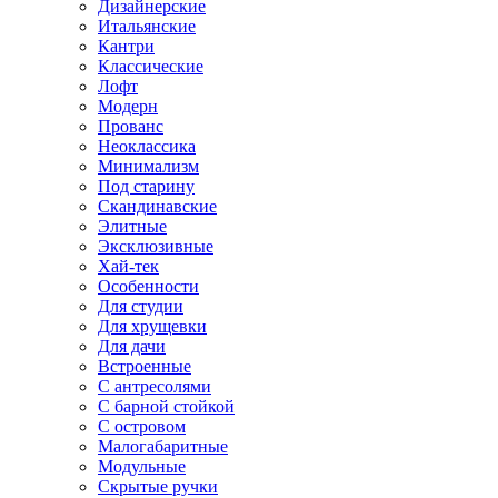
Дизайнерские
Итальянские
Кантри
Классические
Лофт
Модерн
Прованс
Неоклассика
Минимализм
Под старину
Скандинавские
Элитные
Эксклюзивные
Хай-тек
Особенности
Для студии
Для хрущевки
Для дачи
Встроенные
С антресолями
С барной стойкой
С островом
Малогабаритные
Модульные
Скрытые ручки