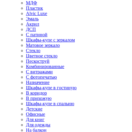
МДФ
Пластик
Alvic Luxe
Эмаль
Акрил
ДСП
С патиной
Шкафы-купе с зеркалом
Матовое зеркало
Стекло
Цветное стекло
Пескоструй
Комбинированные
С витражами
С фотопечатью
Назначение
Шкафы-купе в гостиную
В коридор
В прихожую
Шкафы-купе в спальню
Детские
Офисные
Для книг
Для одежды
На балкон