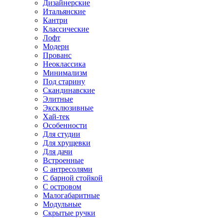
Дизайнерские
Итальянские
Кантри
Классические
Лофт
Модерн
Прованс
Неоклассика
Минимализм
Под старину
Скандинавские
Элитные
Эксклюзивные
Хай-тек
Особенности
Для студии
Для хрущевки
Для дачи
Встроенные
С антресолями
С барной стойкой
С островом
Малогабаритные
Модульные
Скрытые ручки