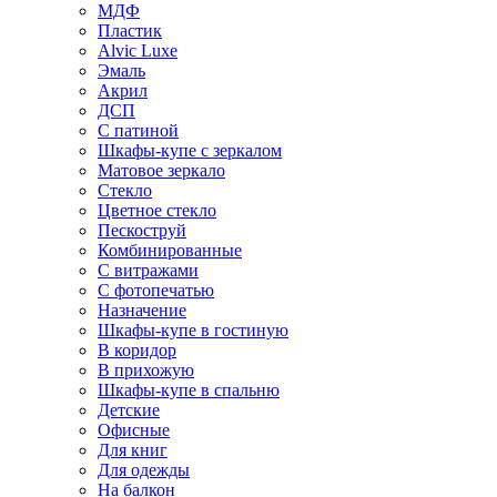
МДФ
Пластик
Alvic Luxe
Эмаль
Акрил
ДСП
С патиной
Шкафы-купе с зеркалом
Матовое зеркало
Стекло
Цветное стекло
Пескоструй
Комбинированные
С витражами
С фотопечатью
Назначение
Шкафы-купе в гостиную
В коридор
В прихожую
Шкафы-купе в спальню
Детские
Офисные
Для книг
Для одежды
На балкон