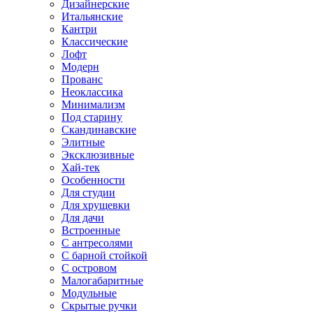
Дизайнерские
Итальянские
Кантри
Классические
Лофт
Модерн
Прованс
Неоклассика
Минимализм
Под старину
Скандинавские
Элитные
Эксклюзивные
Хай-тек
Особенности
Для студии
Для хрущевки
Для дачи
Встроенные
С антресолями
С барной стойкой
С островом
Малогабаритные
Модульные
Скрытые ручки