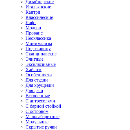
Дизайнерские
Итальянские
Кантри
Классические
Лофт
Модерн
Прованс
Неоклассика
Минимализм
Под старину
Скандинавские
Элитные
Эксклюзивные
Хай-тек
Особенности
Для студии
Для хрущевки
Для дачи
Встроенные
С антресолями
С барной стойкой
С островом
Малогабаритные
Модульные
Скрытые ручки