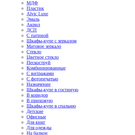
МДФ
Пластик
Alvic Luxe
Эмаль
Акрил
ДСП
С патиной
Шкафы-купе с зеркалом
Матовое зеркало
Стекло
Цветное стекло
Пескоструй
Комбинированные
С витражами
С фотопечатью
Назначение
Шкафы-купе в гостиную
В коридор
В прихожую
Шкафы-купе в спальню
Детские
Офисные
Для книг
Для одежды
На балкон