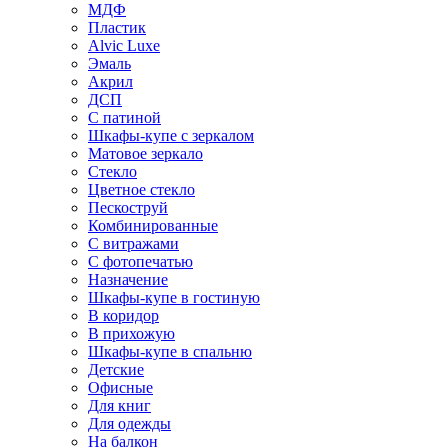
МДФ
Пластик
Alvic Luxe
Эмаль
Акрил
ДСП
С патиной
Шкафы-купе с зеркалом
Матовое зеркало
Стекло
Цветное стекло
Пескоструй
Комбинированные
С витражами
С фотопечатью
Назначение
Шкафы-купе в гостиную
В коридор
В прихожую
Шкафы-купе в спальню
Детские
Офисные
Для книг
Для одежды
На балкон