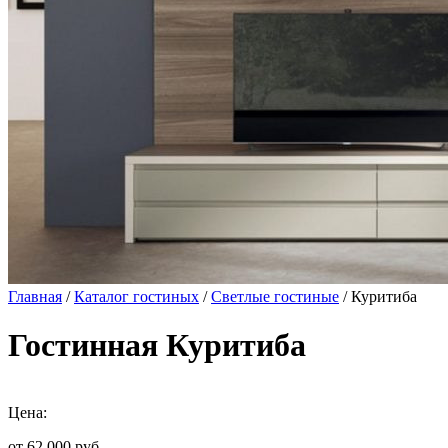
Главная
/
Каталог гостиных
/
Светлые гостиные
/ Куритиба
Гостинная Куритиба
Цена:
от 62 000
руб.