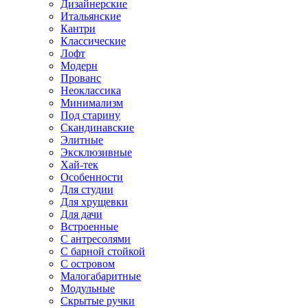
Дизайнерские
Итальянские
Кантри
Классические
Лофт
Модерн
Прованс
Неоклассика
Минимализм
Под старину
Скандинавские
Элитные
Эксклюзивные
Хай-тек
Особенности
Для студии
Для хрущевки
Для дачи
Встроенные
С антресолями
С барной стойкой
С островом
Малогабаритные
Модульные
Скрытые ручки