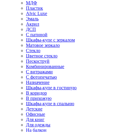
МДФ
Пластик
Alvic Luxe
Эмаль
Акрил
ДСП
С патиной
Шкафы-купе с зеркалом
Матовое зеркало
Стекло
Цветное стекло
Пескоструй
Комбинированные
С витражами
С фотопечатью
Назначение
Шкафы-купе в гостиную
В коридор
В прихожую
Шкафы-купе в спальню
Детские
Офисные
Для книг
Для одежды
На балкон