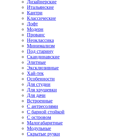
Дизайнерские
Итальянские
Кантри
Классические
Лофт
Модерн
Прованс
Неоклассика
Минимализм
Под старину
Скандинавские
Элитные
Эксклюзивные
Хай-тек
Особенности
Для студии
Для хрущевки
Для дачи
Встроенные
С антресолями
С барной стойкой
С островом
Малогабаритные
Модульные
Скрытые ручки