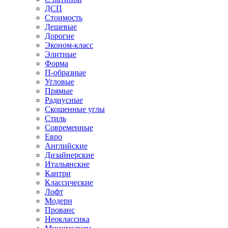
ДСП
Стоимость
Дешевые
Дорогие
Эконом-класс
Элитные
Форма
П-образные
Угловые
Прямые
Радиусные
Скошенные углы
Стиль
Современные
Евро
Английские
Дизайнерские
Итальянские
Кантри
Классические
Лофт
Модерн
Прованс
Неоклассика