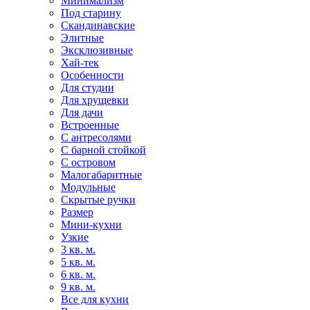
Минимализм
Под старину
Скандинавские
Элитные
Эксклюзивные
Хай-тек
Особенности
Для студии
Для хрущевки
Для дачи
Встроенные
С антресолями
С барной стойкой
С островом
Малогабаритные
Модульные
Скрытые ручки
Размер
Мини-кухни
Узкие
3 кв. м.
5 кв. м.
6 кв. м.
9 кв. м.
Все для кухни