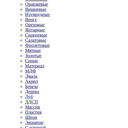
Оранжевые
Вишневые
Изумрудные
Венге
Ореховые
Янтарные
Сиреневые
Салатовые
Фиолетовые
Мятные
Золотые
Синие
Материал
МДФ
Эмаль
Акрил
Береза
Дерево
Дуб
ЛДСП
Массив
Пластик
Шпон
Экошпон
С патиной