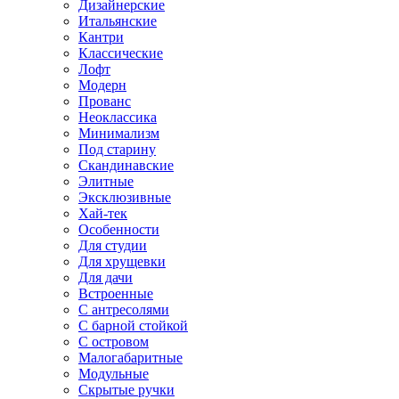
Дизайнерские
Итальянские
Кантри
Классические
Лофт
Модерн
Прованс
Неоклассика
Минимализм
Под старину
Скандинавские
Элитные
Эксклюзивные
Хай-тек
Особенности
Для студии
Для хрущевки
Для дачи
Встроенные
С антресолями
С барной стойкой
С островом
Малогабаритные
Модульные
Скрытые ручки