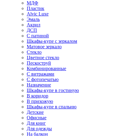
МДФ
Пластик
Alvic Luxe
Эмаль
Акрил
ДСП
С патиной
Шкафы-купе с зеркалом
Матовое зеркало
Стекло
Цветное стекло
Пескоструй
Комбинированные
С витражами
С фотопечатью
Назначение
Шкафы-купе в гостиную
В коридор
В прихожую
Шкафы-купе в спальню
Детские
Офисные
Для книг
Для одежды
На балкон