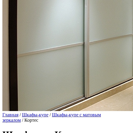
Главная
/
Шкафы-купе
/
Шкафы-купе с матовым
зеркалом
/ Кортес