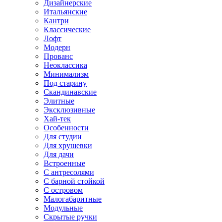
Дизайнерские
Итальянские
Кантри
Классические
Лофт
Модерн
Прованс
Неоклассика
Минимализм
Под старину
Скандинавские
Элитные
Эксклюзивные
Хай-тек
Особенности
Для студии
Для хрущевки
Для дачи
Встроенные
С антресолями
С барной стойкой
С островом
Малогабаритные
Модульные
Скрытые ручки