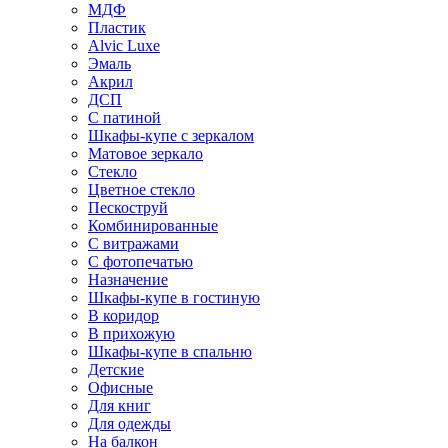
МДФ
Пластик
Alvic Luxe
Эмаль
Акрил
ДСП
С патиной
Шкафы-купе с зеркалом
Матовое зеркало
Стекло
Цветное стекло
Пескоструй
Комбинированные
С витражами
С фотопечатью
Назначение
Шкафы-купе в гостиную
В коридор
В прихожую
Шкафы-купе в спальню
Детские
Офисные
Для книг
Для одежды
На балкон