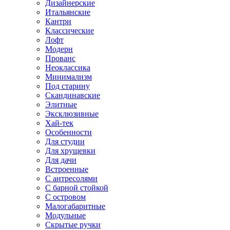
Дизайнерские
Итальянские
Кантри
Классические
Лофт
Модерн
Прованс
Неоклассика
Минимализм
Под старину
Скандинавские
Элитные
Эксклюзивные
Хай-тек
Особенности
Для студии
Для хрущевки
Для дачи
Встроенные
С антресолями
С барной стойкой
С островом
Малогабаритные
Модульные
Скрытые ручки