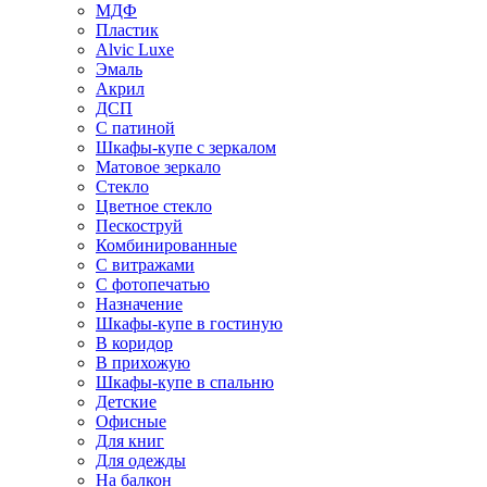
МДФ
Пластик
Alvic Luxe
Эмаль
Акрил
ДСП
С патиной
Шкафы-купе с зеркалом
Матовое зеркало
Стекло
Цветное стекло
Пескоструй
Комбинированные
С витражами
С фотопечатью
Назначение
Шкафы-купе в гостиную
В коридор
В прихожую
Шкафы-купе в спальню
Детские
Офисные
Для книг
Для одежды
На балкон