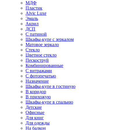
МДФ
Пластик
Alvic Luxe
Эмаль
Акрил
ДСП
С патиной
Шкафы-купе с зеркалом
Матовое зеркало
Стекло
Цветное стекло
Пескоструй
Комбинированные
С витражами
С фотопечатью
Назначение
Шкафы-купе в гостиную
В коридор
В прихожую
Шкафы-купе в спальню
Детские
Офисные
Для книг
Для одежды
На балкон