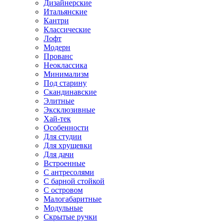
Дизайнерские
Итальянские
Кантри
Классические
Лофт
Модерн
Прованс
Неоклассика
Минимализм
Под старину
Скандинавские
Элитные
Эксклюзивные
Хай-тек
Особенности
Для студии
Для хрущевки
Для дачи
Встроенные
С антресолями
С барной стойкой
С островом
Малогабаритные
Модульные
Скрытые ручки