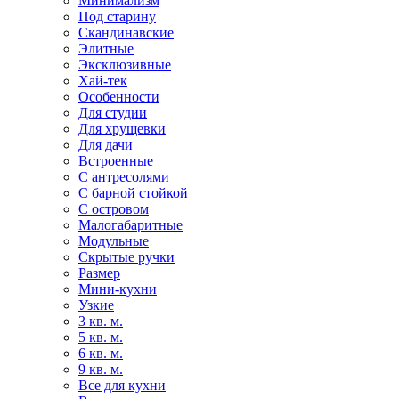
Минимализм
Под старину
Скандинавские
Элитные
Эксклюзивные
Хай-тек
Особенности
Для студии
Для хрущевки
Для дачи
Встроенные
С антресолями
С барной стойкой
С островом
Малогабаритные
Модульные
Скрытые ручки
Размер
Мини-кухни
Узкие
3 кв. м.
5 кв. м.
6 кв. м.
9 кв. м.
Все для кухни