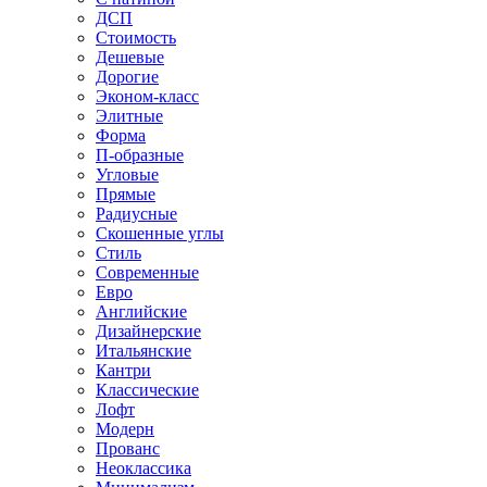
ДСП
Стоимость
Дешевые
Дорогие
Эконом-класс
Элитные
Форма
П-образные
Угловые
Прямые
Радиусные
Скошенные углы
Стиль
Современные
Евро
Английские
Дизайнерские
Итальянские
Кантри
Классические
Лофт
Модерн
Прованс
Неоклассика