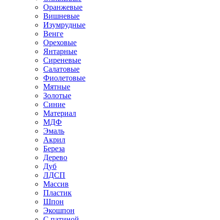
Оранжевые
Вишневые
Изумрудные
Венге
Ореховые
Янтарные
Сиреневые
Салатовые
Фиолетовые
Мятные
Золотые
Синие
Материал
МДФ
Эмаль
Акрил
Береза
Дерево
Дуб
ЛДСП
Массив
Пластик
Шпон
Экошпон
С патиной