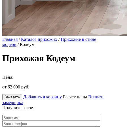
Главная
/
Каталог прихожих
/
Прихожие в стиле
модерн
/ Кодеум
Прихожая Кодеум
Цена:
от 62 000
руб.
Добавить в корзину
Расчет цены
Вызвать
Заказать
замерщика
Получить расчет