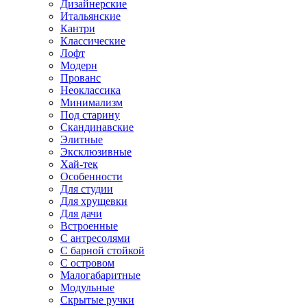
Дизайнерские
Итальянские
Кантри
Классические
Лофт
Модерн
Прованс
Неоклассика
Минимализм
Под старину
Скандинавские
Элитные
Эксклюзивные
Хай-тек
Особенности
Для студии
Для хрущевки
Для дачи
Встроенные
С антресолями
С барной стойкой
С островом
Малогабаритные
Модульные
Скрытые ручки