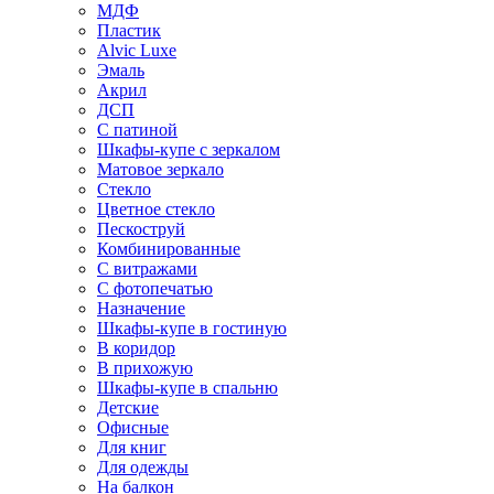
МДФ
Пластик
Alvic Luxe
Эмаль
Акрил
ДСП
С патиной
Шкафы-купе с зеркалом
Матовое зеркало
Стекло
Цветное стекло
Пескоструй
Комбинированные
С витражами
С фотопечатью
Назначение
Шкафы-купе в гостиную
В коридор
В прихожую
Шкафы-купе в спальню
Детские
Офисные
Для книг
Для одежды
На балкон