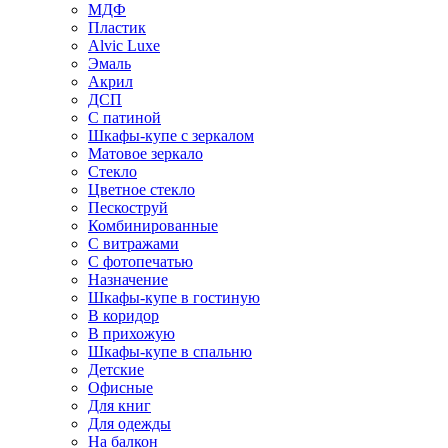
МДФ
Пластик
Alvic Luxe
Эмаль
Акрил
ДСП
С патиной
Шкафы-купе с зеркалом
Матовое зеркало
Стекло
Цветное стекло
Пескоструй
Комбинированные
С витражами
С фотопечатью
Назначение
Шкафы-купе в гостиную
В коридор
В прихожую
Шкафы-купе в спальню
Детские
Офисные
Для книг
Для одежды
На балкон