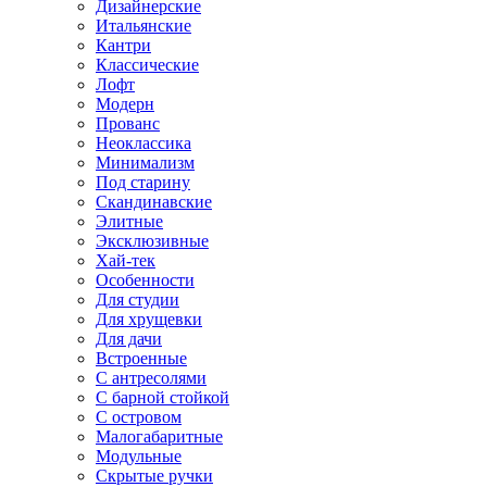
Дизайнерские
Итальянские
Кантри
Классические
Лофт
Модерн
Прованс
Неоклассика
Минимализм
Под старину
Скандинавские
Элитные
Эксклюзивные
Хай-тек
Особенности
Для студии
Для хрущевки
Для дачи
Встроенные
С антресолями
С барной стойкой
С островом
Малогабаритные
Модульные
Скрытые ручки