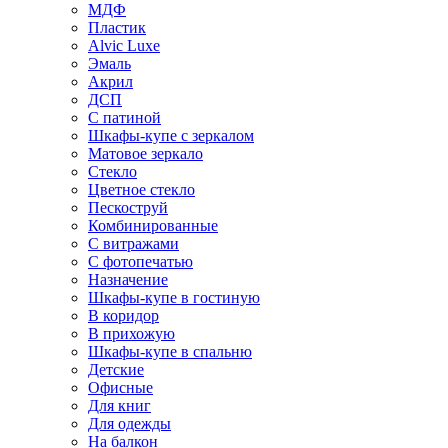
МДФ
Пластик
Alvic Luxe
Эмаль
Акрил
ДСП
С патиной
Шкафы-купе с зеркалом
Матовое зеркало
Стекло
Цветное стекло
Пескоструй
Комбинированные
С витражами
С фотопечатью
Назначение
Шкафы-купе в гостиную
В коридор
В прихожую
Шкафы-купе в спальню
Детские
Офисные
Для книг
Для одежды
На балкон