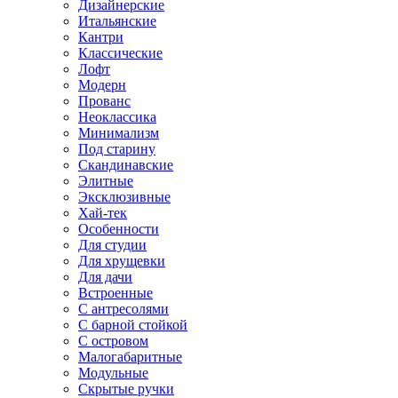
Дизайнерские
Итальянские
Кантри
Классические
Лофт
Модерн
Прованс
Неоклассика
Минимализм
Под старину
Скандинавские
Элитные
Эксклюзивные
Хай-тек
Особенности
Для студии
Для хрущевки
Для дачи
Встроенные
С антресолями
С барной стойкой
С островом
Малогабаритные
Модульные
Скрытые ручки