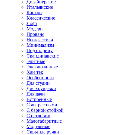
Дизайнерские
Итальянские
Кантри
Классические
Лофт
Модерн
Прованс
Неоклассика
Минимализм
Под старину
Скандинавские
Элитные
Эксклюзивные
Хай-тек
Особенности
Для студии
Для хрущевки
Для дачи
Встроенные
С антресолями
С барной стойкой
С островом
Малогабаритные
Модульные
Скрытые ручки