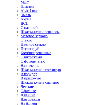
МДФ
Пластик
Alvic Luxe
Эмаль
Акрил
ДСП
С патиной
Шкафы-купе с зеркалом
Матовое зеркало
Стекло
Цветное стекло
Пескоструй
Комбинированные
С витражами
С фотопечатью
Назначение
Шкафы-купе в гостиную
В коридор
В прихожую
Шкафы-купе в спальню
Детские
Офисные
Для книг
Для одежды
На балкон