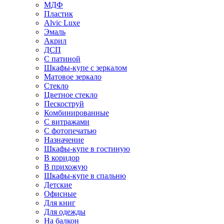
МДФ
Пластик
Alvic Luxe
Эмаль
Акрил
ДСП
С патиной
Шкафы-купе с зеркалом
Матовое зеркало
Стекло
Цветное стекло
Пескоструй
Комбинированные
С витражами
С фотопечатью
Назначение
Шкафы-купе в гостиную
В коридор
В прихожую
Шкафы-купе в спальню
Детские
Офисные
Для книг
Для одежды
На балкон