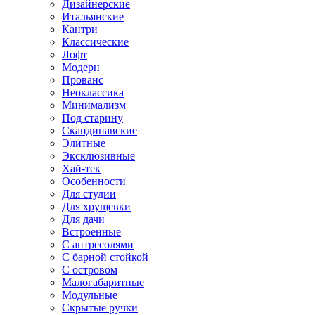
Дизайнерские
Итальянские
Кантри
Классические
Лофт
Модерн
Прованс
Неоклассика
Минимализм
Под старину
Скандинавские
Элитные
Эксклюзивные
Хай-тек
Особенности
Для студии
Для хрущевки
Для дачи
Встроенные
С антресолями
С барной стойкой
С островом
Малогабаритные
Модульные
Скрытые ручки