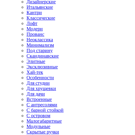
Дизайнерские
Итальянские
Кантри
Классические
Лофт
Модерн
Прованс
Неоклассика
Минимализм
Под старину
Скандинавские
Элитные
Эксклюзивные
Хай-тек
Особенности
Для студии
Для хрущевки
Для дачи
Встроенные
С антресолями
С барной стойкой
С островом
Малогабаритные
Модульные
Скрытые ручки