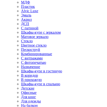
МДФ
Пластик
Alvic Luxe
Эмаль
Акрил
ДСП
С патиной
Шкафы-купе с зеркалом
Матовое зеркало
Стекло
Цветное стекло
Пескоструй
Комбинированные
С витражами
С фотопечатью
Назначение
Шкафы-купе в гостиную
В коридор
В прихожую
Шкафы-купе в спальню
Детские
Офисные
Для книг
Для одежды
На балкон