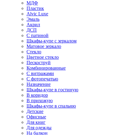
МДФ
Пластик
Alvic Luxe
Эмаль
Акрил
ДСП
С патиной
Шкафы-купе с зеркалом
Матовое зеркало
Стекло
Цветное стекло
Пескоструй
Комбинированные
С витражами
С фотопечатью
Назначение
Шкафы-купе в гостиную
В коридор
В прихожую
Шкафы-купе в спальню
Детские
Офисные
Для книг
Для одежды
На балкон