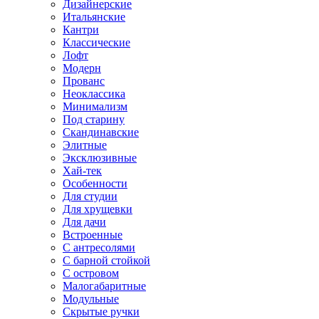
Дизайнерские
Итальянские
Кантри
Классические
Лофт
Модерн
Прованс
Неоклассика
Минимализм
Под старину
Скандинавские
Элитные
Эксклюзивные
Хай-тек
Особенности
Для студии
Для хрущевки
Для дачи
Встроенные
С антресолями
С барной стойкой
С островом
Малогабаритные
Модульные
Скрытые ручки