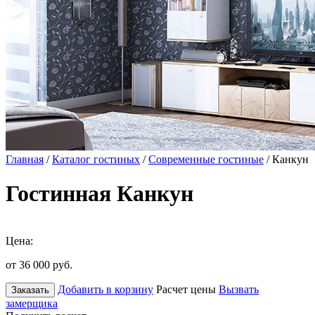
Главная
/
Каталог гостиных
/
Современные гостиные
/ Канкун
Гостинная Канкун
Цена:
от 36 000
руб.
Добавить в корзину
Расчет цены
Вызвать
Заказать
замерщика