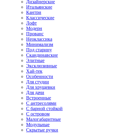
Дизайнерские
Итальянские
Кантри
Классические
Лофт
Модерн
Прованс
Неоклассика
Минимализм
Под старину
Скандинавские
Элитные
Эксклюзивные
Хай-тек
Особенности
Для студии
Для хрущевки
Для дачи
Встроенные
С антресолями
С барной стойкой
С островом
Малогабаритные
Модульные
Скрытые ручки