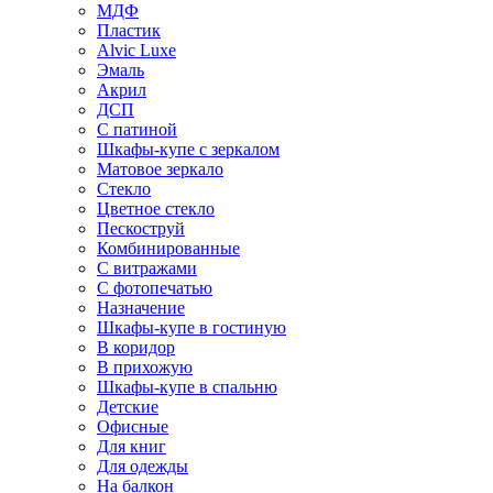
МДФ
Пластик
Alvic Luxe
Эмаль
Акрил
ДСП
С патиной
Шкафы-купе с зеркалом
Матовое зеркало
Стекло
Цветное стекло
Пескоструй
Комбинированные
С витражами
С фотопечатью
Назначение
Шкафы-купе в гостиную
В коридор
В прихожую
Шкафы-купе в спальню
Детские
Офисные
Для книг
Для одежды
На балкон