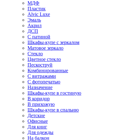
МДФ
Пластик
Alvic Luxe
Эмаль
Акрил
ДСП
С патиной
Шкафы-купе с зеркалом
Матовое зеркало
Стекло
Цветное стекло
Пескоструй
Комбинированные
С витражами
С фотопечатью
Назначение
Шкафы-купе в гостиную
В коридор
В прихожую
Шкафы-купе в спальню
Детские
Офисные
Для книг
Для одежды
На балкон