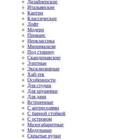
Дизайнерские
Итальянские
Кантри
Классические
Лофт
Модерн
Прованс
Неоклассика
Минимализм
Под старину
Скандинавские
Элитные
Эксклюзивные
Хай-тек
Особенности
Для студии
Для хрущевки
Для дачи
Встроенные
С антресолями
С барной стойкой
С островом
Малогабаритные
Модульные
Скрытые ручки