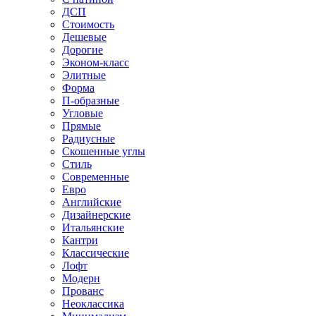
ДСП
Стоимость
Дешевые
Дорогие
Эконом-класс
Элитные
Форма
П-образные
Угловые
Прямые
Радиусные
Скошенные углы
Стиль
Современные
Евро
Английские
Дизайнерские
Итальянские
Кантри
Классические
Лофт
Модерн
Прованс
Неоклассика