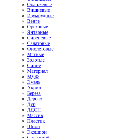
Оранжевые
Вишневые
Изумрудные
Венге
Ореховые
Янтарные
Сиреневые
Салатовые
Фиолетовые
Мятные
Золотые
Синие
Материал
МДФ
Эмаль
Акрил
Береза
Дерево
Дуб
ЛДСП
Массив
Пластик
Шпон
Экошпон
С патиной