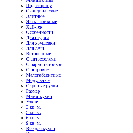
Минимализм
Под старину
Скандинавские
Элитные
Эксклюзивные
Хай-тек
Особенности
Для студии
Для хрущевки
Для дачи
Встроенные
С антресолями
С барной стойкой
С островом
Малогабаритные
Модульные
Скрытые ручки
Размер
Мини-кухни
Узкие
3 кв. м.
5 кв. м.
6 кв. м.
9 кв. м.
Все для кухни