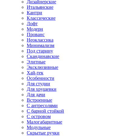
Дизайнерские
Итальянские
Кантри
Классические
Лофт
Модерн
Прованс
Неоклассика
Минимализм
Под старину
Скандинавские
Элитные
Эксклюзивные
Хай-тек
Особенности
Для студии
Для хрущевки
Для дачи
Встроенные
С антресолями
С барной стойкой
С островом
Малогабаритные
Модульные
Скрытые ручки