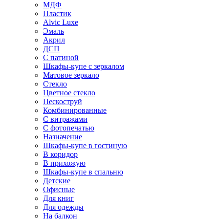
МДФ
Пластик
Alvic Luxe
Эмаль
Акрил
ДСП
С патиной
Шкафы-купе с зеркалом
Матовое зеркало
Стекло
Цветное стекло
Пескоструй
Комбинированные
С витражами
С фотопечатью
Назначение
Шкафы-купе в гостиную
В коридор
В прихожую
Шкафы-купе в спальню
Детские
Офисные
Для книг
Для одежды
На балкон