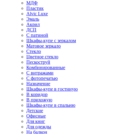
МДФ
Пластик
Alvic Luxe
Эмаль
Акрил
ДСП
С патиной
Шкафы-купе с зеркалом
Матовое зеркало
Стекло
Цветное стекло
Пескоструй
Комбинированные
С витражами
С фотопечатью
Назначение
Шкафы-купе в гостиную
В коридор
В прихожую
Шкафы-купе в спальню
Детские
Офисные
Для книг
Для одежды
На балкон