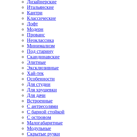
Дизайнерские
Итальянские
Кантри
Классические
Лофт
Модерн
Прованс
Неоклассика
Минимализм
Под старину
Скандинавские
Элитные
Эксклюзивные
Хай-тек
Особенности
Для студии
Для хрущевки
Для дачи
Встроенные
С антресолями
С барной стойкой
С островом
Малогабаритные
Модульные
Скрытые ручки