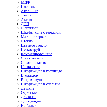
МДФ
Пластик
Alvic Luxe
Эмаль
Акрил
ДСП
С патиной
Шкафы-купе с зеркалом
Матовое зеркало
Стекло
Цветное стекло
Пескоструй
Комбинированные
С витражами
С фотопечатью
Назначение
Шкафы-купе в гостиную
В коридор
В прихожую
Шкафы-купе в спальню
Детские
Офисные
Для книг
Для одежды
На балкон