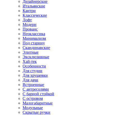
Дизайнерские
Итальянские
Кантри
Классические
Лофт
Модерн
Прованс
Неоклассика
Минимализм
Под старину
Скандинавские
Элитные
Эксклюзивные
Хай-тек
Особенности
Для студии
Для хрущевки
Для дачи
Встроенные
С антресолями
С барной стойкой
С островом
Малогабаритные
Модульные
Скрытые ручки