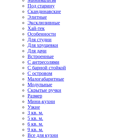
Минимализм
Под старину
Скандинавские
Элитные
Эксклюзивные
Хай-тек
Особенности
Для студии
Для хрущевки
Для дачи
Встроенные
С антресолями
С барной стойкой
С островом
Малогабаритные
Модульные
Скрытые ручки
Размер
Мини-кухни
Узкие
3 кв. м.
5 кв. м.
6 кв. м.
9 кв. м.
Все для кухни