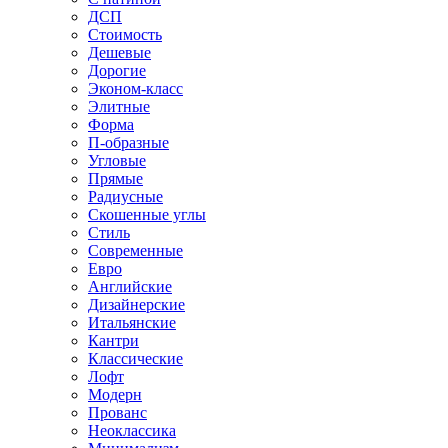
ДСП
Стоимость
Дешевые
Дорогие
Эконом-класс
Элитные
Форма
П-образные
Угловые
Прямые
Радиусные
Скошенные углы
Стиль
Современные
Евро
Английские
Дизайнерские
Итальянские
Кантри
Классические
Лофт
Модерн
Прованс
Неоклассика