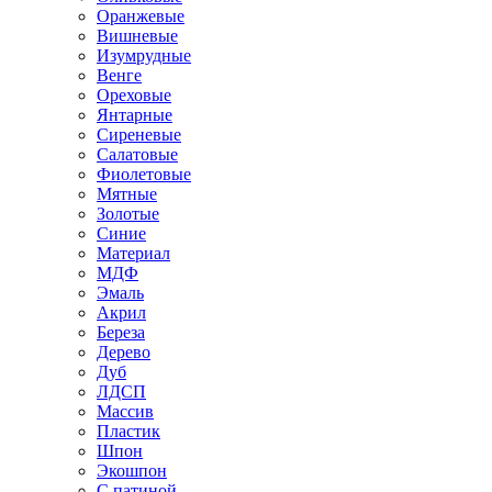
Оранжевые
Вишневые
Изумрудные
Венге
Ореховые
Янтарные
Сиреневые
Салатовые
Фиолетовые
Мятные
Золотые
Синие
Материал
МДФ
Эмаль
Акрил
Береза
Дерево
Дуб
ЛДСП
Массив
Пластик
Шпон
Экошпон
С патиной