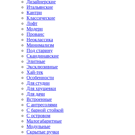
Дизайнерские
Итальянские
Кантри
Классические
Лофт
Модерн
Прованс
Неоклассика
Минимализм
Под старину
Скандинавские
Элитные
Эксклюзивные
Хай-тек
Особенности
Для студии
Для хрущевки
Для дачи
Встроенные
С антресолями
С барной стойкой
С островом
Малогабаритные
Модульные
Скрытые ручки