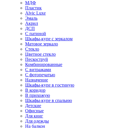
МДФ
Пластик
Alvic Luxe
Эмаль
Акрил
ДСП
С патиной
Шкафы-купе с зеркалом
Матовое зеркало
Стекло
Цветное стекло
Пескоструй
Комбинированные
С витражами
С фотопечатью
Назначение
Шкафы-купе в гостиную
В коридор
В прихожую
Шкафы-купе в спальню
Детские
Офисные
Для книг
Для одежды
На балкон