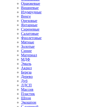
Оранжевые
Вишневые
Изумрудные
Венге
Ореховые
Янтарные
Сиреневые
Салатовые
Фиолетовые
Мятные
Золотые
Синие
Материал
МДФ
Эмаль
Акрил
Береза
Дерево
Дуб
ЛДСП
Массив
Пластик
Шпон
Экошпон
С патиной