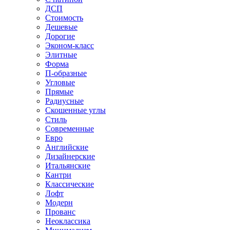
ДСП
Стоимость
Дешевые
Дорогие
Эконом-класс
Элитные
Форма
П-образные
Угловые
Прямые
Радиусные
Скошенные углы
Стиль
Современные
Евро
Английские
Дизайнерские
Итальянские
Кантри
Классические
Лофт
Модерн
Прованс
Неоклассика