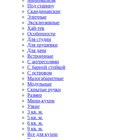
Минимализм
Под старину
Скандинавские
Элитные
Эксклюзивные
Хай-тек
Особенности
Для студии
Для хрущевки
Для дачи
Встроенные
С антресолями
С барной стойкой
С островом
Малогабаритные
Модульные
Скрытые ручки
Размер
Мини-кухни
Узкие
3 кв. м.
5 кв. м.
6 кв. м.
9 кв. м.
Все для кухни