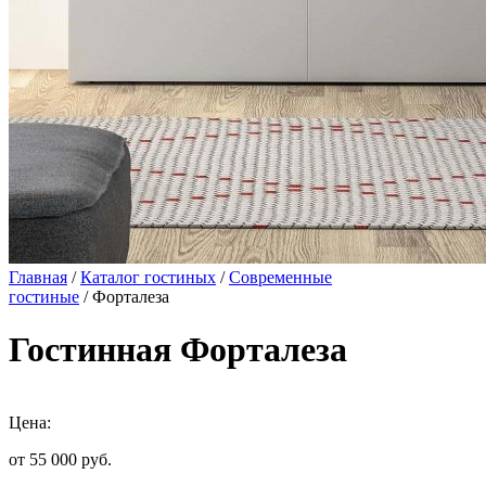
Главная
/
Каталог гостиных
/
Современные
гостиные
/ Форталеза
Гостинная Форталеза
Цена:
от 55 000
руб.