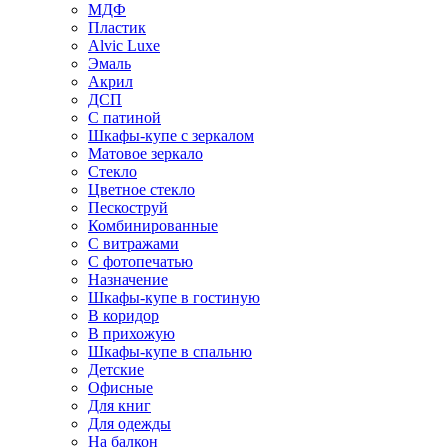
МДФ
Пластик
Alvic Luxe
Эмаль
Акрил
ДСП
С патиной
Шкафы-купе с зеркалом
Матовое зеркало
Стекло
Цветное стекло
Пескоструй
Комбинированные
С витражами
С фотопечатью
Назначение
Шкафы-купе в гостиную
В коридор
В прихожую
Шкафы-купе в спальню
Детские
Офисные
Для книг
Для одежды
На балкон