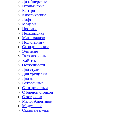
Дизайнерские
Итальянские
Кантри
Классические
Лофт
Модерн
Прованс
Неоклассика
Минимализм
Под старину
Скандинавские
Элитные
Эксклюзивные
Хай-тек
Особенности
Для студии
Для хрущевки
Для дачи
Встроенные
С антресолями
С барной стойкой
С островом
Малогабаритные
Модульные
Скрытые ручки