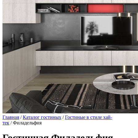
Главная
/
Каталог гостиных
/
Гостиные в стиле хай-
тек
/ Филадельфия
Гостинная Филадельфия