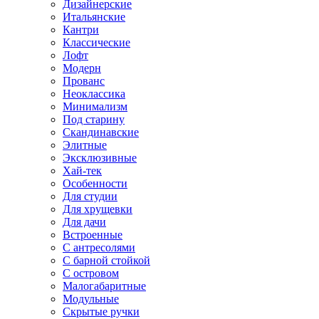
Дизайнерские
Итальянские
Кантри
Классические
Лофт
Модерн
Прованс
Неоклассика
Минимализм
Под старину
Скандинавские
Элитные
Эксклюзивные
Хай-тек
Особенности
Для студии
Для хрущевки
Для дачи
Встроенные
С антресолями
С барной стойкой
С островом
Малогабаритные
Модульные
Скрытые ручки