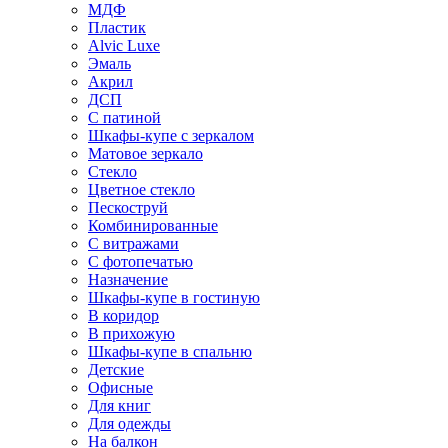
МДФ
Пластик
Alvic Luxe
Эмаль
Акрил
ДСП
С патиной
Шкафы-купе с зеркалом
Матовое зеркало
Стекло
Цветное стекло
Пескоструй
Комбинированные
С витражами
С фотопечатью
Назначение
Шкафы-купе в гостиную
В коридор
В прихожую
Шкафы-купе в спальню
Детские
Офисные
Для книг
Для одежды
На балкон