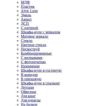
МДФ
Пластик
Alvic Luxe
Эмаль
Акрил
ДСП
С патиной
Шкафы-купе с зеркалом
Матовое зеркало
Стекло
Цветное стекло
Пескоструй
Комбинированные
С витражами
С фотопечатью
Назначение
Шкафы-купе в гостиную
В коридор
В прихожую
Шкафы-купе в спальню
Детские
Офисные
Для книг
Для одежды
На балкон