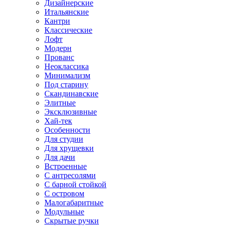
Дизайнерские
Итальянские
Кантри
Классические
Лофт
Модерн
Прованс
Неоклассика
Минимализм
Под старину
Скандинавские
Элитные
Эксклюзивные
Хай-тек
Особенности
Для студии
Для хрущевки
Для дачи
Встроенные
С антресолями
С барной стойкой
С островом
Малогабаритные
Модульные
Скрытые ручки