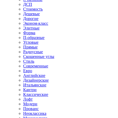
ДСП
Стоимость
Дешевые
Дорогие
Эконом-класс
Элитные
Форма
П-образные
Угловые
Прямые
Радиусные
Скошенные углы
Стиль
Современные
Евро
Английские
Дизайнерские
Итальянские
Кантри
Классические
Лофт
Модерн
Прованс
Неоклассика