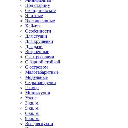
Минимализм
Под старину
Скандинавские
Элитные
Эксклюзивные
Хай-тек
Особенности
Для студии
Для хрущевки
Для дачи
Встроенные
С антресолями
С барной стойкой
С островом
Малогабаритные
Модульные
Скрытые ручки
Размер
Мини-кухни
Узкие
3 кв. м.
5 кв. м.
6 кв. м.
9 кв. м.
Все для кухни