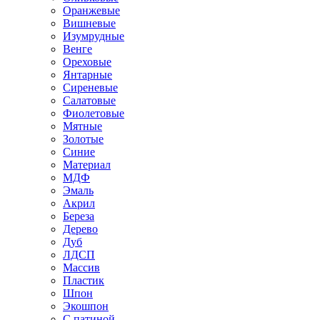
Оранжевые
Вишневые
Изумрудные
Венге
Ореховые
Янтарные
Сиреневые
Салатовые
Фиолетовые
Мятные
Золотые
Синие
Материал
МДФ
Эмаль
Акрил
Береза
Дерево
Дуб
ЛДСП
Массив
Пластик
Шпон
Экошпон
С патиной