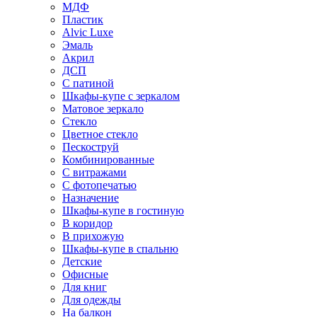
МДФ
Пластик
Alvic Luxe
Эмаль
Акрил
ДСП
С патиной
Шкафы-купе с зеркалом
Матовое зеркало
Стекло
Цветное стекло
Пескоструй
Комбинированные
С витражами
С фотопечатью
Назначение
Шкафы-купе в гостиную
В коридор
В прихожую
Шкафы-купе в спальню
Детские
Офисные
Для книг
Для одежды
На балкон