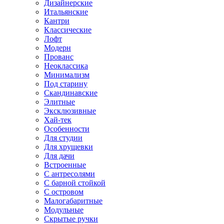
Дизайнерские
Итальянские
Кантри
Классические
Лофт
Модерн
Прованс
Неоклассика
Минимализм
Под старину
Скандинавские
Элитные
Эксклюзивные
Хай-тек
Особенности
Для студии
Для хрущевки
Для дачи
Встроенные
С антресолями
С барной стойкой
С островом
Малогабаритные
Модульные
Скрытые ручки