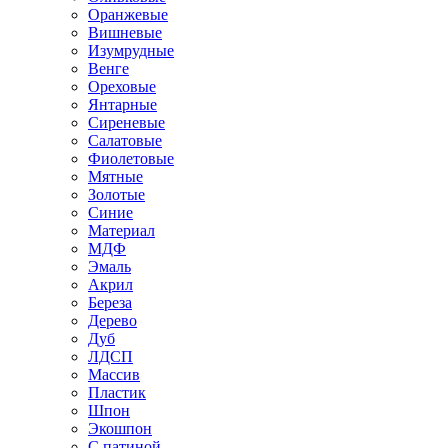
Оранжевые
Вишневые
Изумрудные
Венге
Ореховые
Янтарные
Сиреневые
Салатовые
Фиолетовые
Мятные
Золотые
Синие
Материал
МДФ
Эмаль
Акрил
Береза
Дерево
Дуб
ЛДСП
Массив
Пластик
Шпон
Экошпон
С патиной