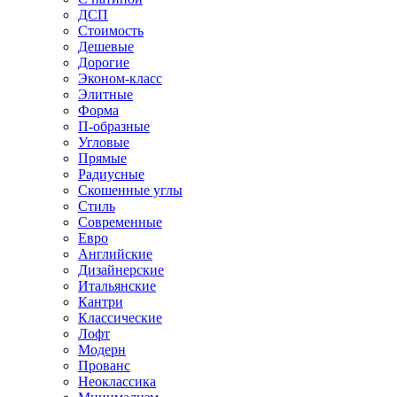
ДСП
Стоимость
Дешевые
Дорогие
Эконом-класс
Элитные
Форма
П-образные
Угловые
Прямые
Радиусные
Скошенные углы
Стиль
Современные
Евро
Английские
Дизайнерские
Итальянские
Кантри
Классические
Лофт
Модерн
Прованс
Неоклассика