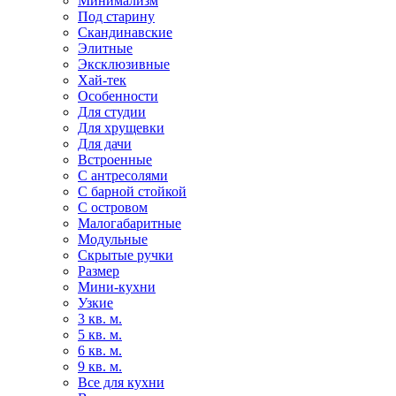
Минимализм
Под старину
Скандинавские
Элитные
Эксклюзивные
Хай-тек
Особенности
Для студии
Для хрущевки
Для дачи
Встроенные
С антресолями
С барной стойкой
С островом
Малогабаритные
Модульные
Скрытые ручки
Размер
Мини-кухни
Узкие
3 кв. м.
5 кв. м.
6 кв. м.
9 кв. м.
Все для кухни