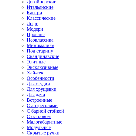
Дизайнерские
Итальянские
Кантри
Классические
Лофт
Модерн
Прованс
Неоклассика
Минимализм
Под старину
Скандинавские
Элитные
Эксклюзивные
Хай-тек
Особенности
Для студии
Для хрущевки
Для дачи
Встроенные
С антресолями
С барной стойкой
С островом
Малогабаритные
Модульные
Скрытые ручки