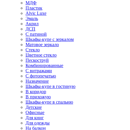
МДФ
Пластик
Alvic Luxe
Эмаль
Акрил
ДСП
С патиной
Шкафы-купе с зеркалом
Матовое зеркало
Стекло
Цветное стекло
Пескоструй
Комбинированные
С витражами
С фотопечатью
Назначение
Шкафы-купе в гостиную
В коридор
В прихожую
Шкафы-купе в спальню
Детские
Офисные
Для книг
Для одежды
На балкон