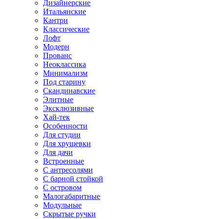
Дизайнерские
Итальянские
Кантри
Классические
Лофт
Модерн
Прованс
Неоклассика
Минимализм
Под старину
Скандинавские
Элитные
Эксклюзивные
Хай-тек
Особенности
Для студии
Для хрущевки
Для дачи
Встроенные
С антресолями
С барной стойкой
С островом
Малогабаритные
Модульные
Скрытые ручки