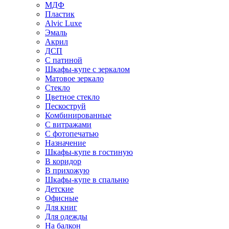
МДФ
Пластик
Alvic Luxe
Эмаль
Акрил
ДСП
С патиной
Шкафы-купе с зеркалом
Матовое зеркало
Стекло
Цветное стекло
Пескоструй
Комбинированные
С витражами
С фотопечатью
Назначение
Шкафы-купе в гостиную
В коридор
В прихожую
Шкафы-купе в спальню
Детские
Офисные
Для книг
Для одежды
На балкон