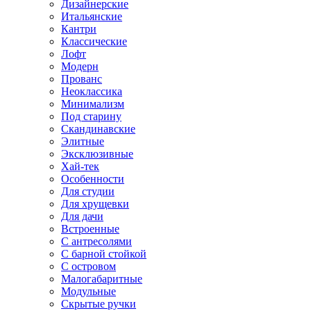
Дизайнерские
Итальянские
Кантри
Классические
Лофт
Модерн
Прованс
Неоклассика
Минимализм
Под старину
Скандинавские
Элитные
Эксклюзивные
Хай-тек
Особенности
Для студии
Для хрущевки
Для дачи
Встроенные
С антресолями
С барной стойкой
С островом
Малогабаритные
Модульные
Скрытые ручки