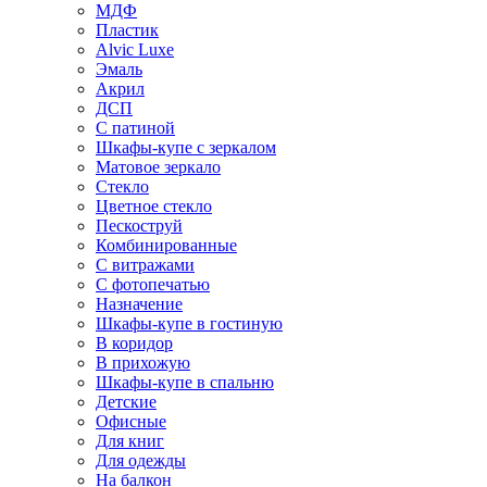
МДФ
Пластик
Alvic Luxe
Эмаль
Акрил
ДСП
С патиной
Шкафы-купе с зеркалом
Матовое зеркало
Стекло
Цветное стекло
Пескоструй
Комбинированные
С витражами
С фотопечатью
Назначение
Шкафы-купе в гостиную
В коридор
В прихожую
Шкафы-купе в спальню
Детские
Офисные
Для книг
Для одежды
На балкон