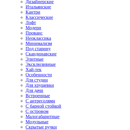
Дизайнерские
Итальянские
Кантри
Классические
Лофт
Модерн
Прованс
Неоклассика
Минимализм
Под старину
Скандинавские
Элитные
Эксклюзивные
Хай-тек
Особенности
Для студии
Для хрущевки
Для дачи
Встроенные
С антресолями
С барной стойкой
С островом
Малогабаритные
Модульные
Скрытые ручки