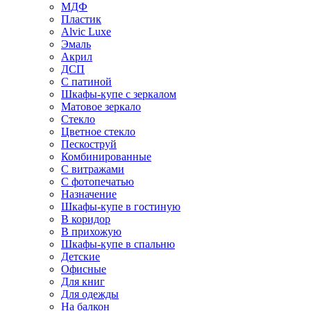
МДФ
Пластик
Alvic Luxe
Эмаль
Акрил
ДСП
С патиной
Шкафы-купе с зеркалом
Матовое зеркало
Стекло
Цветное стекло
Пескоструй
Комбинированные
С витражами
С фотопечатью
Назначение
Шкафы-купе в гостиную
В коридор
В прихожую
Шкафы-купе в спальню
Детские
Офисные
Для книг
Для одежды
На балкон