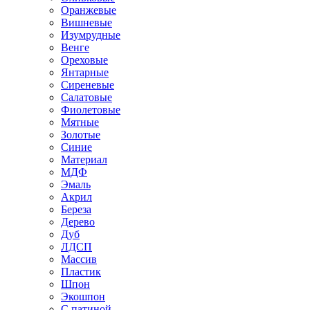
Оранжевые
Вишневые
Изумрудные
Венге
Ореховые
Янтарные
Сиреневые
Салатовые
Фиолетовые
Мятные
Золотые
Синие
Материал
МДФ
Эмаль
Акрил
Береза
Дерево
Дуб
ЛДСП
Массив
Пластик
Шпон
Экошпон
С патиной