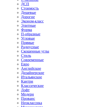
ДСП
Стоимость
Дешевые
Дорогие
Эконом-класс
Элитные
Форма
П-образные
Угловые
Прямые
Радиусные
Скошенные углы
Стиль
Современные
Евро
Английские
Дизайнерские
Итальянские
Кантри
Классические
Лофт
Модерн
Прованс
Неоклассика