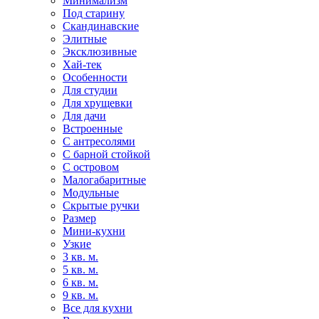
Минимализм
Под старину
Скандинавские
Элитные
Эксклюзивные
Хай-тек
Особенности
Для студии
Для хрущевки
Для дачи
Встроенные
С антресолями
С барной стойкой
С островом
Малогабаритные
Модульные
Скрытые ручки
Размер
Мини-кухни
Узкие
3 кв. м.
5 кв. м.
6 кв. м.
9 кв. м.
Все для кухни