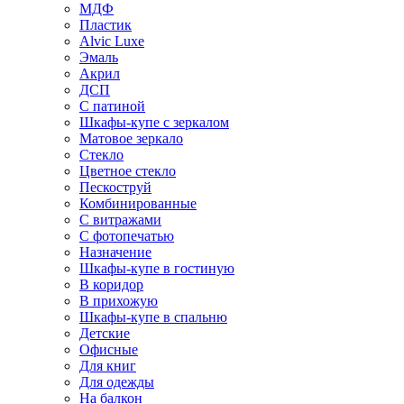
МДФ
Пластик
Alvic Luxe
Эмаль
Акрил
ДСП
С патиной
Шкафы-купе с зеркалом
Матовое зеркало
Стекло
Цветное стекло
Пескоструй
Комбинированные
С витражами
С фотопечатью
Назначение
Шкафы-купе в гостиную
В коридор
В прихожую
Шкафы-купе в спальню
Детские
Офисные
Для книг
Для одежды
На балкон