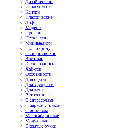
Дизайнерские
Итальянские
Кантри
Классические
Лофт
Модерн
Прованс
Неоклассика
Минимализм
Под старину
Скандинавские
Элитные
Эксклюзивные
Хай-тек
Особенности
Для студии
Для хрущевки
Для дачи
Встроенные
С антресолями
С барной стойкой
С островом
Малогабаритные
Модульные
Скрытые ручки