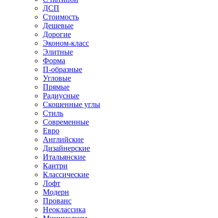
ДСП
Стоимость
Дешевые
Дорогие
Эконом-класс
Элитные
Форма
П-образные
Угловые
Прямые
Радиусные
Скошенные углы
Стиль
Современные
Евро
Английские
Дизайнерские
Итальянские
Кантри
Классические
Лофт
Модерн
Прованс
Неоклассика