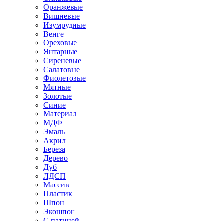
Оранжевые
Вишневые
Изумрудные
Венге
Ореховые
Янтарные
Сиреневые
Салатовые
Фиолетовые
Мятные
Золотые
Синие
Материал
МДФ
Эмаль
Акрил
Береза
Дерево
Дуб
ЛДСП
Массив
Пластик
Шпон
Экошпон
С патиной