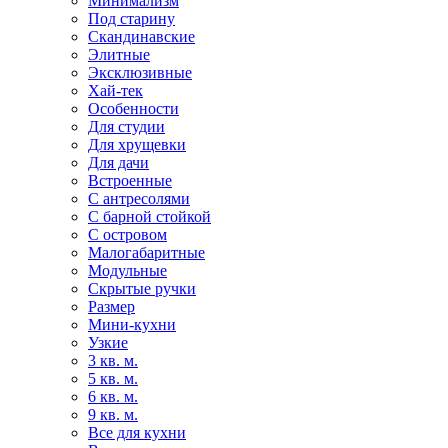
Минимализм
Под старину
Скандинавские
Элитные
Эксклюзивные
Хай-тек
Особенности
Для студии
Для хрущевки
Для дачи
Встроенные
С антресолями
С барной стойкой
С островом
Малогабаритные
Модульные
Скрытые ручки
Размер
Мини-кухни
Узкие
3 кв. м.
5 кв. м.
6 кв. м.
9 кв. м.
Все для кухни