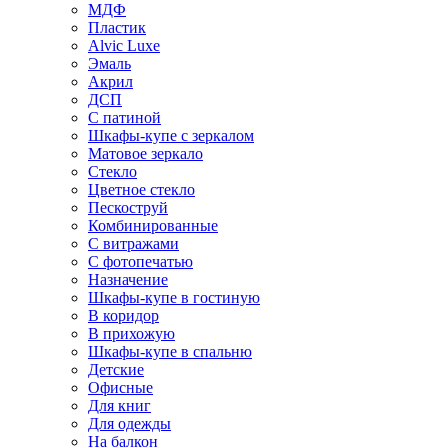
МДФ
Пластик
Alvic Luxe
Эмаль
Акрил
ДСП
С патиной
Шкафы-купе с зеркалом
Матовое зеркало
Стекло
Цветное стекло
Пескоструй
Комбинированные
С витражами
С фотопечатью
Назначение
Шкафы-купе в гостиную
В коридор
В прихожую
Шкафы-купе в спальню
Детские
Офисные
Для книг
Для одежды
На балкон