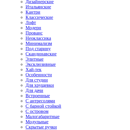
Дизайнерские
Итальянские
Кантри
Классические
Лофт
Модерн
Прованс
Неоклассика
Минимализм
Под старину
Скандинавские
Элитные
Эксклюзивные
Хай-тек
Особенности
Для студии
Для хрущевки
Для дачи
Встроенные
С антресолями
С барной стойкой
С островом
Малогабаритные
Модульные
Скрытые ручки