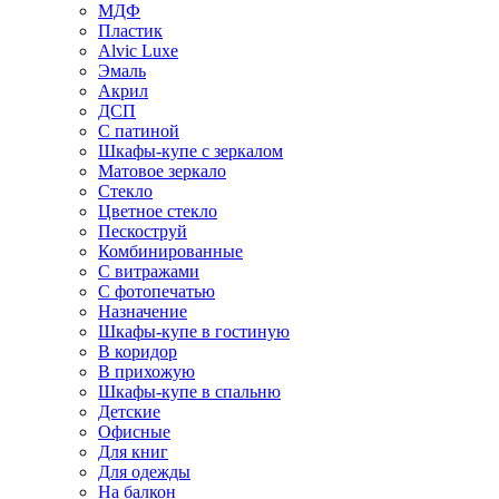
МДФ
Пластик
Alvic Luxe
Эмаль
Акрил
ДСП
С патиной
Шкафы-купе с зеркалом
Матовое зеркало
Стекло
Цветное стекло
Пескоструй
Комбинированные
С витражами
С фотопечатью
Назначение
Шкафы-купе в гостиную
В коридор
В прихожую
Шкафы-купе в спальню
Детские
Офисные
Для книг
Для одежды
На балкон