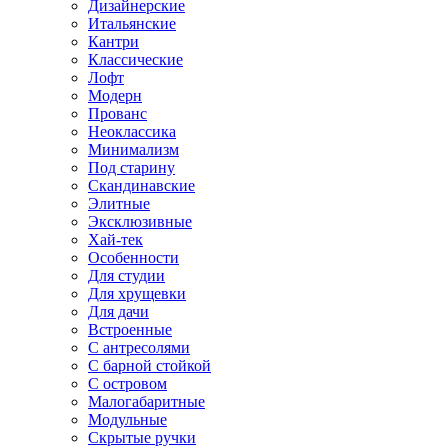
Дизайнерские
Итальянские
Кантри
Классические
Лофт
Модерн
Прованс
Неоклассика
Минимализм
Под старину
Скандинавские
Элитные
Эксклюзивные
Хай-тек
Особенности
Для студии
Для хрущевки
Для дачи
Встроенные
С антресолями
С барной стойкой
С островом
Малогабаритные
Модульные
Скрытые ручки