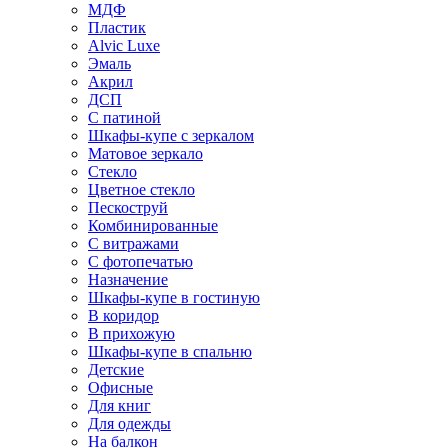
МДФ
Пластик
Alvic Luxe
Эмаль
Акрил
ДСП
С патиной
Шкафы-купе с зеркалом
Матовое зеркало
Стекло
Цветное стекло
Пескоструй
Комбинированные
С витражами
С фотопечатью
Назначение
Шкафы-купе в гостиную
В коридор
В прихожую
Шкафы-купе в спальню
Детские
Офисные
Для книг
Для одежды
На балкон