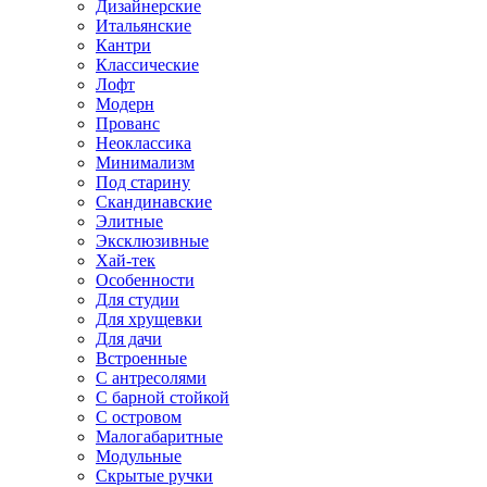
Дизайнерские
Итальянские
Кантри
Классические
Лофт
Модерн
Прованс
Неоклассика
Минимализм
Под старину
Скандинавские
Элитные
Эксклюзивные
Хай-тек
Особенности
Для студии
Для хрущевки
Для дачи
Встроенные
С антресолями
С барной стойкой
С островом
Малогабаритные
Модульные
Скрытые ручки