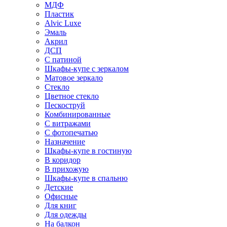
МДФ
Пластик
Alvic Luxe
Эмаль
Акрил
ДСП
С патиной
Шкафы-купе с зеркалом
Матовое зеркало
Стекло
Цветное стекло
Пескоструй
Комбинированные
С витражами
С фотопечатью
Назначение
Шкафы-купе в гостиную
В коридор
В прихожую
Шкафы-купе в спальню
Детские
Офисные
Для книг
Для одежды
На балкон