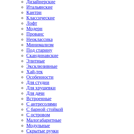
Дизайнерские
Итальянские
Кантри
Классические
Лофт
Модерн
Прованс
Неоклассика
Минимализм
Под старину
Скандинавские
Элитные
Эксклюзивные
Хай-тек
Особенности
Для студии
Для хрущевки
Для дачи
Встроенные
С антресолями
С барной стойкой
С островом
Малогабаритные
Модульные
Скрытые ручки