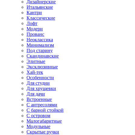
Дизайнерские
Итальянские
Кантри
Классические
Лофт
Модерн
Прованс
Неоклассика
Минимализм
Под старину
Скандинавские
Элитные
Эксклюзивные
Хай-тек
Особенности
Для студии
Для хрущевки
Для дачи
Встроенные
С антресолями
С барной стойкой
С островом
Малогабаритные
Модульные
Скрытые ручки