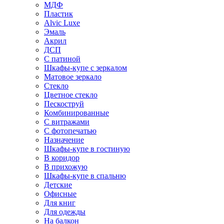
МДФ
Пластик
Alvic Luxe
Эмаль
Акрил
ДСП
С патиной
Шкафы-купе с зеркалом
Матовое зеркало
Стекло
Цветное стекло
Пескоструй
Комбинированные
С витражами
С фотопечатью
Назначение
Шкафы-купе в гостиную
В коридор
В прихожую
Шкафы-купе в спальню
Детские
Офисные
Для книг
Для одежды
На балкон